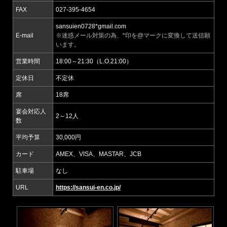
FAX
027-395-4654
sansuien0728*gmail.com
E-mail
※迷惑メール対策の為、*印を@マークに変換して送信願
います。
営業時間
18:00～21:30（L.O.21:00）
定休日
不定休
席
18席
宴会対応人
2～12人
数
平均予算
30,000円
カード
AMEX、VISA、MASTAR、JCB
駐車場
なし
URL
https://sansui-en.co.jp/